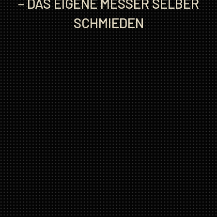
– DAS EIGENE MESSER SELBER
SCHMIEDEN