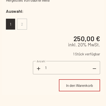
Hergestellt von Gabriel Weiß
Auswahl:
1
2
250,00 €
inkl. 20% MwSt.
1 Stück verfügbar
Anzahl
add
remove
In den Warenkorb